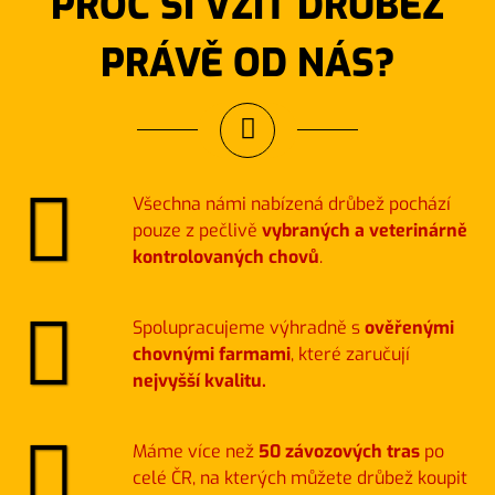
PROČ SI VZÍT DRŮBEŽ
PRÁVĚ OD NÁS?
Všechna námi nabízená drůbež pochází
pouze z pečlivě
vybraných a veterinárně
kontrolovaných chovů
.
Spolupracujeme výhradně s
ověřenými
chovnými farmami
, které zaručují
nejvyšší kvalitu.
Máme více než
50 závozových tras
po
celé ČR, na kterých můžete drůbež koupit