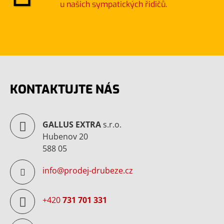
u našich sympatických řidičů.
KONTAKTUJTE NÁS
GALLUS EXTRA
s.r.o.
Hubenov 20
588 05
info@prodej-drubeze.cz
+420
731 701 331