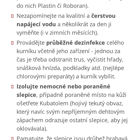
do nich Plastin či Roboran).
Nezapomínejte na kvalitní a
čerstvou
napájecí vodu
a několikrát za den ji
vyměňte (i v zimních měsících).
Provádějte
průběžné dezinfekce
celého
kurníku včetně jeho zařízení - jednou za
čas je třeba odstranit trus, vyčistit hřady,
snášková hnízda, podkladky atd. (nejlépe
chlorovými preparáty) a kurník vybílit.
Izolujte nemocné nebo poraněné
slepice
, případně poraněné místo na kůži
ošetřete Kubatolem (hojivý tekutý obvaz,
který navíc svým nepříjemným dehtovým
zápachem odrazuje ostatní slepice, aby jej
oklovávala).
Pamatujte, že slepice jsou drůbež hrabavá