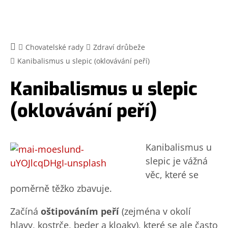
Chovatelské rady
Zdraví drůbeže
Kanibalismus u slepic (oklovávání peří)
Kanibalismus u slepic
(oklovávání peří)
Kanibalismus u
slepic je vážná
věc, které se
poměrně těžko zbavuje.
Začíná
oštipováním peří
(zejména v okolí
hlavy, kostrče, beder a kloaky), které se ale často