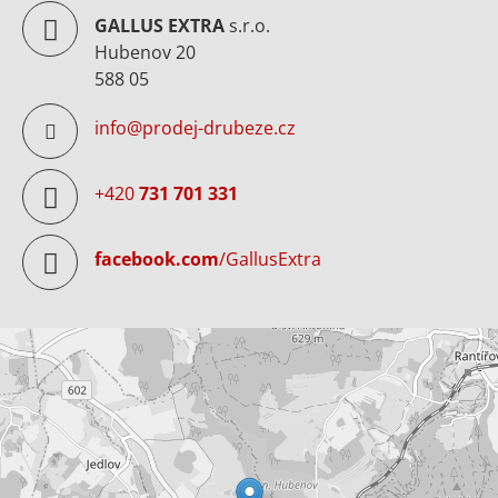
GALLUS EXTRA
s.r.o.
Hubenov 20
588 05
info@prodej-drubeze.cz
+420
731 701 331
facebook.com
/GallusExtra