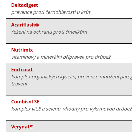
Deltadigest
prevence proti černohlavosti u krůt
Acariflash®
řešení na ochranu proti čmelíkům
Nutrimix
vitamínový a minerální přípravek pro drůbež
Forticoat
komplex organických kyselin, prevence množení patog
trávení
Combisol SE
komplex vit.E a selenu, vhodný pro výkrmovou drůbež
Verynat™