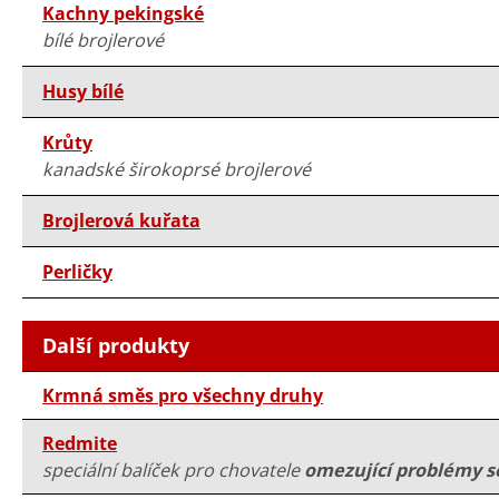
Kachny pekingské
bílé brojlerové
Husy bílé
Krůty
kanadské širokoprsé brojlerové
Brojlerová kuřata
Perličky
Další produkty
Krmná směs pro všechny druhy
Redmite
speciální balíček pro chovatele
omezující problémy s