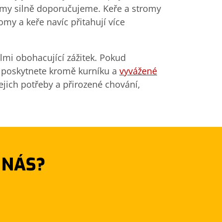
romy silně doporučujeme. Keře a stromy
omy a keře navíc přitahují více
lmi obohacující zážitek. Pokud
 poskytnete kromě kurníku a
vyvážené
ejich potřeby a přirozené chování,
 NÁS?