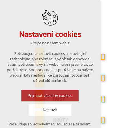
Nastavení cookies
Vítejte na našem webu!
Potřebujeme nastavit cookies a související
KUŘICE
technologie, aby zobrazovaný obsah odpovídal
vašim potřebám a vy na webu nalezli přesně to, co
potřebujete. Soubory cookies používané na našem
webu
nikdy neslouží ke zjišťování totožnosti
KACHNY
uživatelů stránek
.
Přijmout všechny cookies
HUSY
Nastavit
KRŮTY
Vaše údaje zpracováváme v souladu se zásadami
Technická cookies