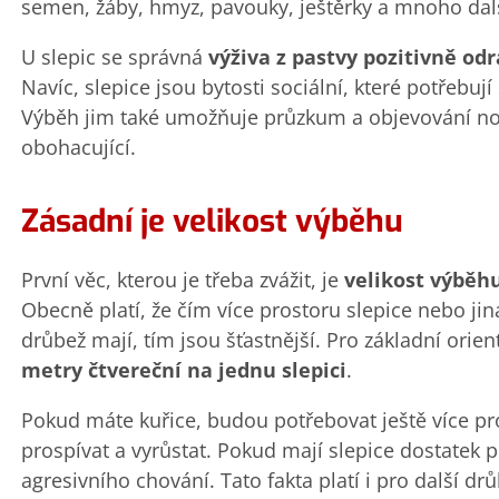
semen, žáby, hmyz, pavouky, ještěrky a mnoho dal
U slepic se správná
výživa z pastvy pozitivně odrá
Navíc, slepice jsou bytosti sociální, které potřebují
Výběh jim také umožňuje průzkum a objevování nový
obohacující.
Zásadní je velikost výběhu
První věc, kterou je třeba zvážit, je
velikost výběh
Obecně platí, že čím více prostoru slepice nebo jin
drůbež mají, tím jsou šťastnější. Pro základní orie
metry čtvereční na jednu slepici
.
Pokud máte kuřice, budou potřebovat ještě více pr
prospívat a vyrůstat. Pokud mají slepice dostatek pr
agresivního chování. Tato fakta platí i pro další dr