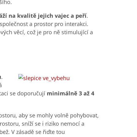
šího.
ží na kvalitě jejich vajec a peří
.
 společnost a prostor pro interakci.
ch věcí, což je pro ně stimulující a
u
.
á
ntaci se doporučují
minimálně 3 až 4
ostoru, aby se mohly volně pohybovat,
ostoru, sníží se i riziko nemocí a
ůbež. V zásadě se řiďte tou