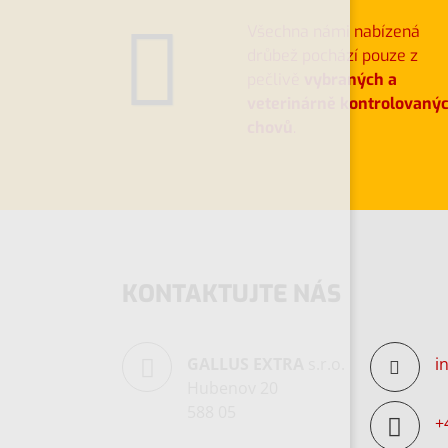
Všechna námi nabízená
drůbež pochází pouze z
pečlivě
vybraných a
veterinárně kontrolovaný
chovů
.
KONTAKTUJTE NÁS
GALLUS EXTRA
s.r.o.
i
Hubenov 20
588 05
+