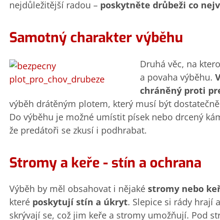
nejdůležitější radou –
poskytněte drůbeži co nejv
Samotný charakter výběhu
Druhá věc, na kter
a povaha výběhu.
chráněný proti p
výběh drátěným plotem, který musí být dostatečně 
Do výběhu je možné umístit písek nebo drcený ká
že predátoři se zkusí i podhrabat.
Stromy a keře - stín a ochrana
Výběh by měl obsahovat i nějaké
stromy nebo ke
které
poskytují stín a úkryt
. Slepice si rády hrají 
skrývají se, což jim keře a stromy umožňují. Pod s