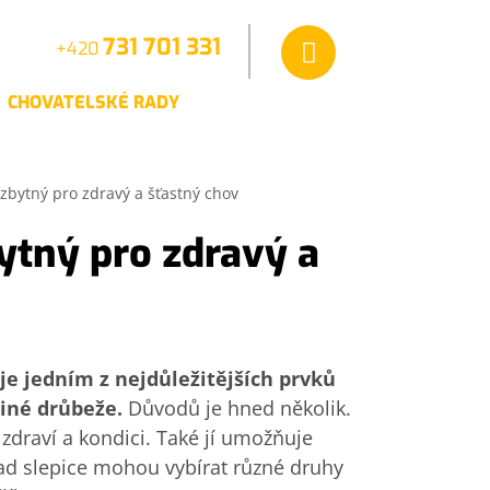
731 701 331
+420
a
CHOVATELSKÉ RADY
VIDEA
KONTAKT
zbytný pro zdravý a šťastný chov
ytný pro zdravý a
je jedním z nejdůležitějších prvků
 jiné drůbeže.
Důvodů je hned několik.
zdraví a kondici. Také jí umožňuje
lad slepice mohou vybírat různé druhy