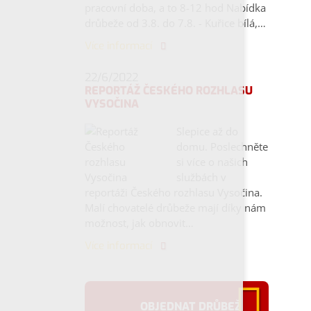
pracovní doba, a to 8-12 hod Nabídka
drůbeže od 3.8. do 7.8. - Kuřice bílá,…
Více informací
22/6/2022
REPORTÁŽ ČESKÉHO ROZHLASU
VYSOČINA
Slepice až do
domu. Poslechněte
si více o našich
službách v
reportáži Českého rozhlasu Vysočina.
Malí chovatelé drůbeže mají díky nám
možnost, jak obnovit…
Více informací
OBJEDNAT DRŮBEŽ