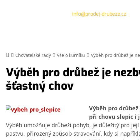
info@prodej-drubeze.cz
O NÁS
AKTUALITY
OBJEDNÁVKY
TRASY
CENÍK
Chovatelské rady
Vše o kurníku
Výběh pro drůbež je ne
Výběh pro drůbež je nezb
šťastný chov
Výběh pro drůbež 
při chovu slepic i
Výběh umožňuje drůbeži pohyb, je důležitý pro její 
pastvu, přirozený způsob stravování, kdy si napřík