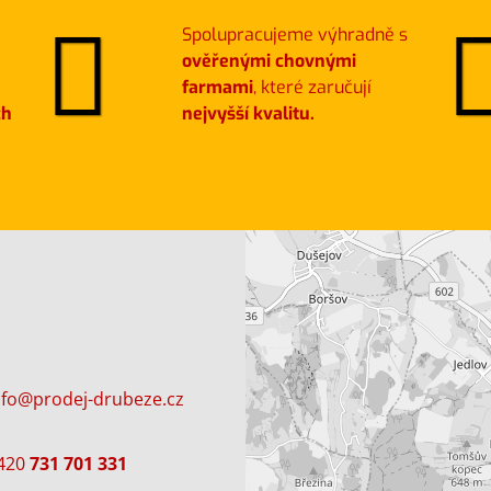
Spolupracujeme výhradně s
ověřenými chovnými
farmami
, které zaručují
ch
nejvyšší kvalitu.
nfo@prodej-drubeze.cz
420
731 701 331