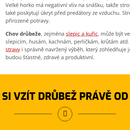
Velké horko má negativní vliv na snášku, takže st
také poskytují úkryt před predátory ze vzduchu. Str
přirozené potravy.
Chov drůbeže
, zejména
slepic a kuřic
, může být ve
slepicím, husám, kachnám, perličkám, krůtám atd.
stravy
i správně navržený výběh, který zohledňuje j
budou šťastné, zdravé a produktivní.
 SI VZÍT DRŮBEŽ PRÁVĚ OD