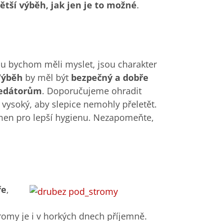
ětší výběh, jak jen je to možné
.
ou bychom měli myslet, jsou charakter
Výběh
by měl být
bezpečný a dobře
redátorům
. Doporučujeme ohradit
vysoký, aby slepice nemohly přeletět.
men pro lepší hygienu. Nezapomeňte,
ře
,
a
tromy je i v horkých dnech příjemně.