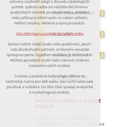
ochrany osobních údajů z důvodu následujících
nutná pro provozování webu
potřeb: zpětná vazba od návštěvníků formou
analytických statistik používání webu, ukládání
udržení kontextu stránek (session):
KUŘATA NA VÝKRM
nebo přístup k informacím na vašem zařízení,
případná přihlášení, volby jazyka, apod.
měření obsahu, reklama a vývoj produktů.
Volitelná cookies
Více informací o cookies na našem webu
PERLIČKY
analytická pro anonymizované
Správci vašich údajů bude naše společnost, jakož i
vyhodnocení návštěvnosti
naši důvěryhodní partneři, se kterými neustále
marketingová cookies (Google)
KRMIVO, VÝŽIVA
spolupracujeme. Vyjádření souhlasu je dobrovolné.
Můžete jej kdykoli zrušit nebo obnovit změnou
nastavení vašich cookies.
Více informací o cookies na našem webu
AKTUALITY
Cookies a podobné technologie dělíme na
technická: nutná pro běh webu, bez nichž nelze web
používat a volitelná. Do této části spadají analytická
Přijmout všechny cookies
a marketingová cookies.
18/5/2026
AKTUÁLNÍ NABÍDKA A ROZVOZ
Odmítnout vše
DRŮBEŽE
Sussex kuřice již pro letošní rok
vyprodané 10.8. - 14.8. je upravená