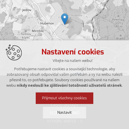
Nastavení cookies
Vítejte na našem webu!
Potřebujeme nastavit cookies a související technologie, aby
Leaflet
| © OpenStreetMap contributors
zobrazovaný obsah odpovídal vašim potřebám a vy na webu nalezli
přesně to, co potřebujete. Soubory cookies používané na našem
webu
nikdy neslouží ke zjišťování totožnosti uživatelů stránek
.
© Copyright 2026 GALLUS EXTRA s.r.o.
ZÁRUČNÍ PODMÍNKY
Přijmout všechny cookies
ČASTÉ DOTAZY
Nastavit
SLOVNÍK POJMŮ
VYTVOŘIL XART.CZ