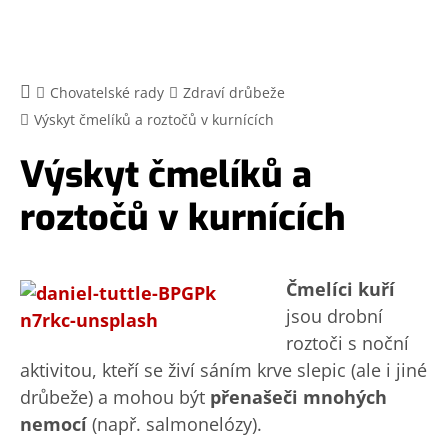
Chovatelské rady
Zdraví drůbeže
Výskyt čmelíků a roztočů v kurnících
Výskyt čmelíků a
roztočů v kurnících
Čmelíci kuří
jsou drobní
roztoči s noční
aktivitou, kteří se živí sáním krve slepic (ale i jiné
drůbeže) a mohou být
přenašeči mnohých
nemocí
(např. salmonelózy).