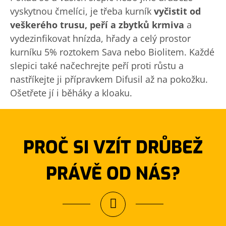
vyskytnou čmelíci, je třeba kurník
vyčistit od
veškerého trusu, peří a zbytků krmiva
a
vydezinfikovat hnízda, hřady a celý prostor
kurníku 5% roztokem Sava nebo Biolitem. Každé
slepici také načechrejte peří proti růstu a
nastříkejte ji přípravkem Difusil až na pokožku.
Ošetřete jí i běháky a kloaku.
PROČ SI VZÍT DRŮBEŽ
PRÁVĚ OD NÁS?