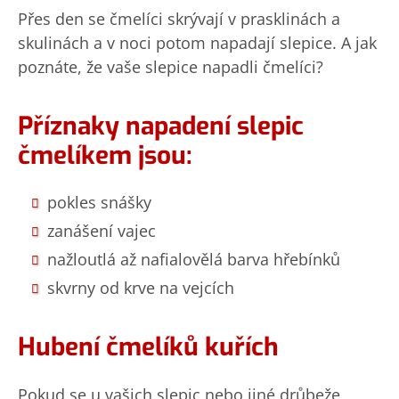
Přes den se čmelíci skrývají v prasklinách a
skulinách a v noci potom napadají slepice. A jak
poznáte, že vaše slepice napadli čmelíci?
Příznaky napadení slepic
čmelíkem jsou:
pokles snášky
zanášení vajec
nažloutlá až nafialovělá barva hřebínků
skvrny od krve na vejcích
Hubení čmelíků kuřích
Pokud se u vašich slepic nebo jiné drůbeže