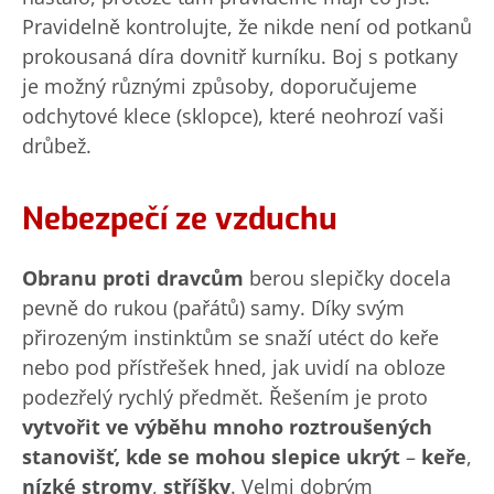
Pravidelně kontrolujte, že nikde není od potkanů
prokousaná díra dovnitř kurníku. Boj s potkany
je možný různými způsoby, doporučujeme
odchytové klece (sklopce), které neohrozí vaši
drůbež.
Nebezpečí ze vzduchu
Obranu proti dravcům
berou slepičky docela
pevně do rukou (pařátů) samy. Díky svým
přirozeným instinktům se snaží utéct do keře
nebo pod přístřešek hned, jak uvidí na obloze
podezřelý rychlý předmět. Řešením je proto
vytvořit ve výběhu mnoho roztroušených
stanovišť, kde se mohou slepice ukrýt
–
keře
,
nízké stromy
,
stříšky
. Velmi dobrým