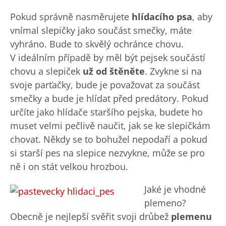
Pokud správně nasměrujete
hlídacího psa
, aby
vnímal slepičky jako součást smečky, máte
vyhráno. Bude to skvělý ochránce chovu.
V ideálním případě by měl být pejsek součástí
chovu a slepiček
už od štěněte
. Zvykne si na
svoje parťačky, bude je považovat za součást
smečky a bude je hlídat před predátory. Pokud
určíte jako hlídače staršího pejska, budete ho
muset velmi pečlivě naučit, jak se ke slepičkám
chovat. Někdy se to bohužel nepodaří a pokud
si starší pes na slepice nezvykne, může se pro
ně i on stát velkou hrozbou.
Jaké je vhodné
plemeno?
Obecně je nejlepší svěřit svoji drůbež
plemenu