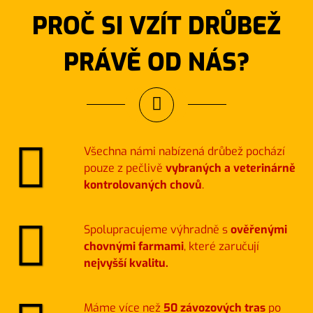
PROČ SI VZÍT DRŮBEŽ
PRÁVĚ OD NÁS?
Všechna námi nabízená drůbež pochází
pouze z pečlivě
vybraných a veterinárně
kontrolovaných chovů
.
Spolupracujeme výhradně s
ověřenými
chovnými farmami
, které zaručují
nejvyšší kvalitu.
Máme více než
50 závozových tras
po