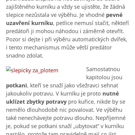
zajištěného kurníku a vždy se ujistěte, že žádná
slepice nezůstala ve výběhu. Je vhodné
pevné
uzavření kurníku
, petlice nemusí stačit, někteří
predátoři ji mohou náhodou i záměrně otevřít.
Pozor si dejte i při výběru automatických dvířek,
i tento mechanismus může větší predátor
snadno zdolat.
Samostatnou
kapitolou jsou
potkani
, kteří se snaží jako všežravci sehnat
jakoukoliv potravu. V kurníku je proto
nutné
uklízet zbytky potravy
pro kuřice, nikde by se
nemělo dlouhodobě nic povalovat. Ve výběhu
také nenechávejte potravu dlouho. Nepříjemné
je, pokud se potkani snaží „ubytovat“ v kurníku
nastálo, protože tam pravidelně mají co jíst.