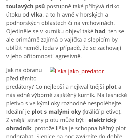
toulavých psů
postupně také přibývá riziko
útoku od
vlka
, a to hlavně v horských a
podhorských oblastech či na vrchovinách.
Ojediněle se v kurníku objeví také
had
, ten se
ale primárně zajímá o vajíčka a slepicím by
ublížit neměl, leda v případě, že se zachovají
v jeho přítomnosti agresivně.
Jak na obranu
před těmito
predátory? Co nejlepší a nejkvalitnější
plot
a
následně výborně zajištěný kurník. Na lesnické
pletivo s velkými oky rozhodně nespoléhejte.
Ideální je
plot s malými oky
(králičí pletivo).
Z vnější strany plotu může být i
elektrický
ohradník
, protože liška je schopna běžný plot
podhrabat. Slepice na noc zavírejte do dobře