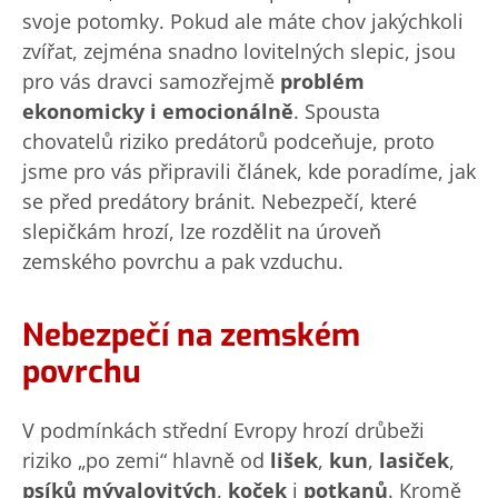
svoje potomky. Pokud ale máte chov jakýchkoli
zvířat, zejména snadno lovitelných slepic, jsou
pro vás dravci samozřejmě
problém
ekonomicky i emocionálně
. Spousta
chovatelů riziko predátorů podceňuje, proto
jsme pro vás připravili článek, kde poradíme, jak
se před predátory bránit. Nebezpečí, které
slepičkám hrozí, lze rozdělit na úroveň
zemského povrchu a pak vzduchu.
Nebezpečí na zemském
povrchu
V podmínkách střední Evropy hrozí drůbeži
riziko „po zemi“ hlavně od
lišek
,
kun
,
lasiček
,
psíků mývalovitých
,
koček
i
potkanů
. Kromě