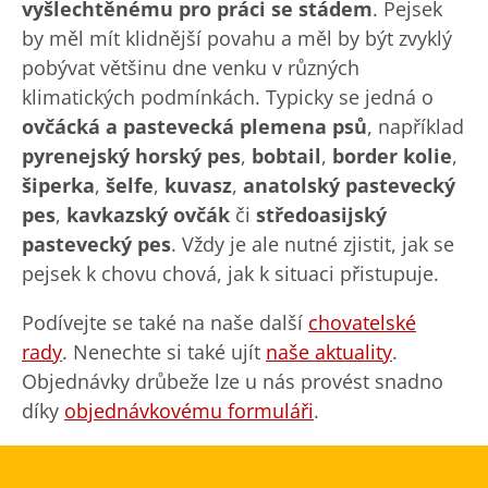
vyšlechtěnému pro práci se stádem
. Pejsek
by měl mít klidnější povahu a měl by být zvyklý
pobývat většinu dne venku v různých
klimatických podmínkách. Typicky se jedná o
ovčácká a pastevecká plemena psů
, například
pyrenejský horský pes
,
bobtail
,
border kolie
,
šiperka
,
šelfe
,
kuvasz
,
anatolský pastevecký
pes
,
kavkazský ovčák
či
středoasijský
pastevecký pes
. Vždy je ale nutné zjistit, jak se
pejsek k chovu chová, jak k situaci přistupuje.
Podívejte se také na naše další
chovatelské
rady
. Nenechte si také ujít
naše aktuality
.
Objednávky drůbeže lze u nás provést snadno
díky
objednávkovému formuláři
.